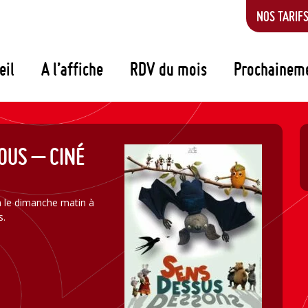
NOS TARIF
eil
A l’affiche
RDV du mois
Prochainem
OUS – CINÉ
n le dimanche matin à
s.