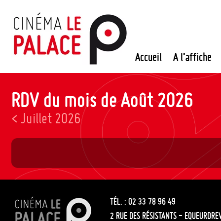
Passer
au
contenu
Accueil
A l’affiche
RDV du mois de Août 2026
< Juillet 2026
TÉL. : 02 33 78 96 49
2 RUE DES RÉSISTANTS - EQUEURDRE