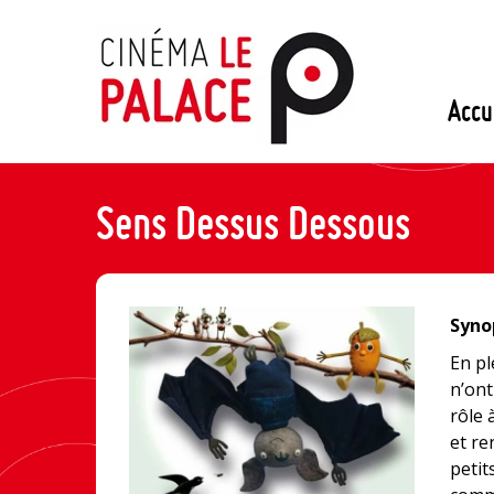
Passer
au
contenu
Accu
Sens Dessus Dessous
Synop
En pl
n’ont
rôle 
et re
petit