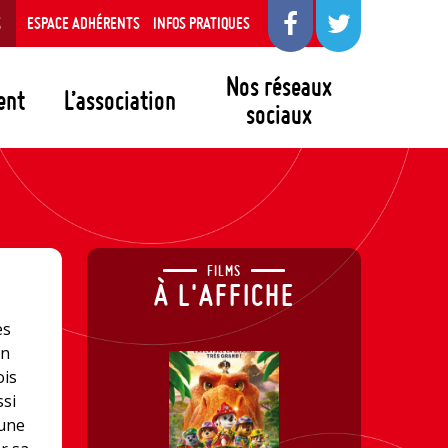
S
ESPACE ADHÉRENTS
INFOS PRATIQUES
Nos réseaux
ent
L’association
sociaux
FILMS
À L'AFFICHE
es
un
ois
ssi
 une