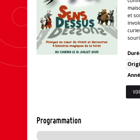
commu
maiso
et so
invol
curie
souri
Duré
Origi
Anné
VOI
Programmation