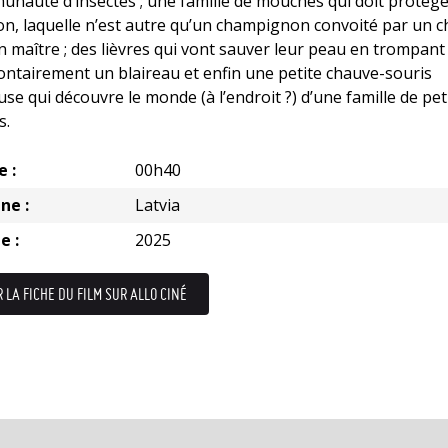
nauté d’insectes ; une famille de mouches qui doit protége
n, laquelle n’est autre qu’un champignon convoité par un c
n maître ; des lièvres qui vont sauver leur peau en trompant
ontairement un blaireau et enfin une petite chauve-souris
use qui découvre le monde (à l’endroit ?) d’une famille de pet
s.
e :
00h40
ne :
Latvia
e :
2025
R LA FICHE DU FILM SUR ALLO CINÉ