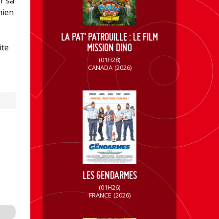
r sa
hien
LA PAT’ PATROUILLE : LE FILM
MISSION DINO
ite
(01H28)
CANADA
(2026)
LES GENDARMES
(01H26)
FRANCE
(2026)