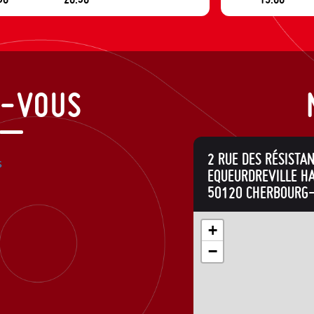
Z-VOUS
2 RUE DES RÉSISTA
s
EQUEURDREVILLE H
50120 CHERBOURG
+
−