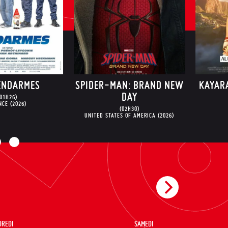
S
SPIDER-MAN: BRAND NEW
KAYARA, PRINCE
DAY
(01H21)
PERU
(2025
(02H30)
UNITED STATES OF AMERICA
(2026)
DREDI
SAMEDI