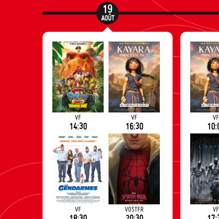
19
AOÛT
VF
VF
V
14:30
16:30
10:
VF
VOSTFR
V
18:30
20:30
17: