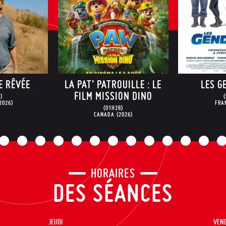
LA PAT’ PATROUILLE : LE
LES GENDARME
FILM MISSION DINO
(01H26)
FRANCE
(2026)
(01H28)
CANADA
(2026)
HORAIRES
DES SÉANCES
JEUDI
VEN