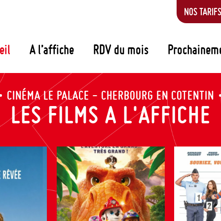
NOS TARIF
eil
A l’affiche
RDV du mois
Prochainem
CINÉMA LE PALACE - CHERBOURG EN COTENTIN
LES FILMS A L'AFFICHE