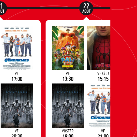
21
22
OÛT
AOÛT
VF
VF
VF (3D)
17:00
13:30
15:15
VF
VOSTFR
VF
20:30
18:00
21:00