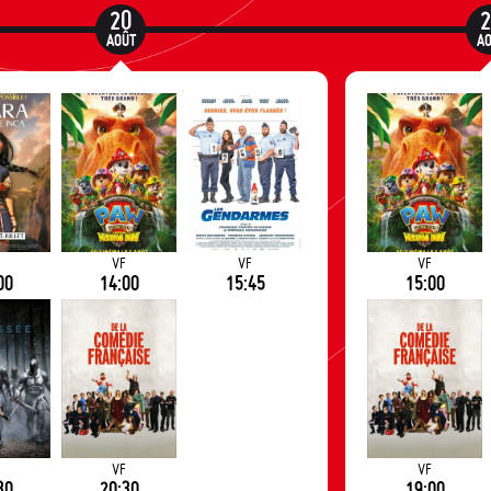
20
AOÛT
A
F
VF
VF
VF
00
14:00
15:45
15:00
F
VF
VF
30
20:30
19:00