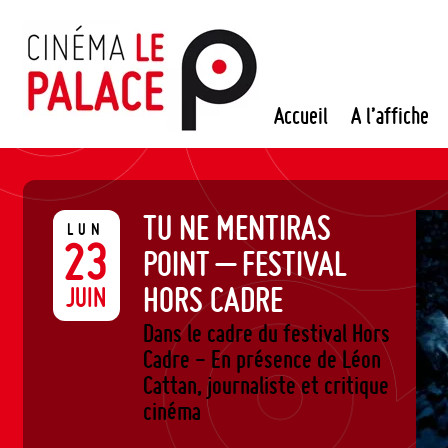
Passer
au
contenu
Accueil
A l’affiche
TU NE MENTIRAS
LUN
23
POINT – FESTIVAL
HORS CADRE
JUIN
Dans le cadre du festival Hors
Cadre - En présence de Léon
Cattan, journaliste et critique
cinéma