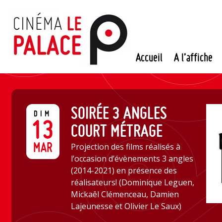
Passer
au
contenu
Accueil
A l’affiche
SOIRÉE 3 ANGLES
DIM
13
COURT MÉTRAGE
MAR
Projection des films réalisés à
l’occasion d’évènements 3 angles
(2014-2021) en présence des
réalisateurs! (Dominique Leguen,
Mickaêl Clémenceau, Damien
Lajeunesse et Olivier Le Saux)