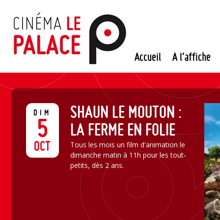
Passer
au
contenu
Accueil
A l’affiche
SHAUN LE MOUTON :
DIM
5
LA FERME EN FOLIE
OCT
Tous les mois un film d'animation le
dimanche matin à 11h pour les tout-
petits, dès 2 ans.