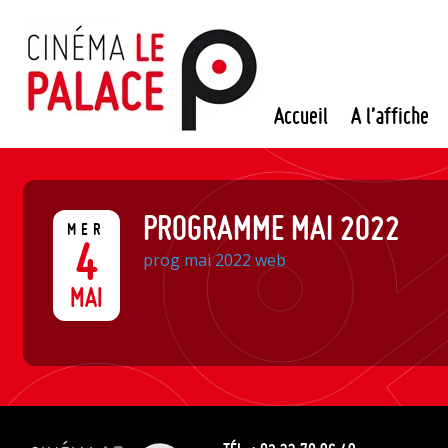
Passer
au
contenu
Accueil
A l’affiche
PROGRAMME MAI 2022
MER
4
prog mai 2022 web
MAI