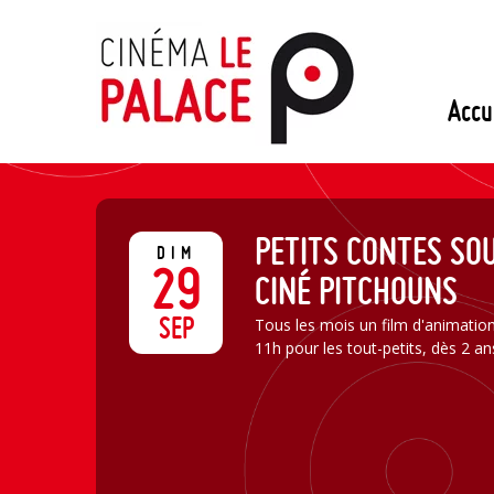
Passer
au
contenu
Accu
PETITS CONTES SO
DIM
29
CINÉ PITCHOUNS
SEP
Tous les mois un film d'animatio
11h pour les tout-petits, dès 2 an