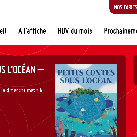
NOS TARIF
eil
A l’affiche
RDV du mois
Prochainem
US L’OCÉAN –
n le dimanche matin à
s.