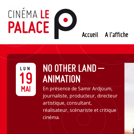
Passer
au
contenu
Accueil
A l’affiche
NO OTHER LAND –
LUN
19
ANIMATION
MAI
En présence de Samir Ardjoum,
journaliste, producteur, directeur
artistique, consultant,
réalisateur, scénariste et critique
cinéma.