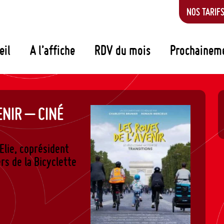
NOS TARIF
eil
A l’affiche
RDV du mois
Prochainem
ENIR – CINÉ
Elie, coprésident
rs de la Bicyclette