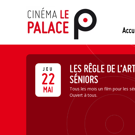
Passer
au
contenu
Accu
LES RÊGLE DE L’AR
JEU
22
SÉNIORS
MAI
Tous les mois un film pour les sén
Ouvert à tous.