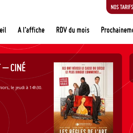
NOS TARIF
eil
A l’affiche
RDV du mois
Prochainem
T – CINÉ
iors, le jeudi à 14h30.