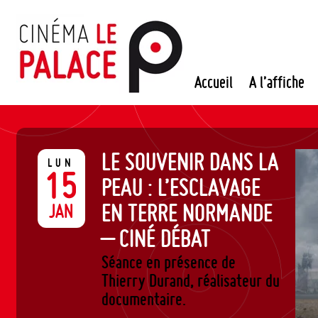
Passer
au
contenu
Accueil
A l’affiche
LE SOUVENIR DANS LA
LUN
15
PEAU : L’ESCLAVAGE
EN TERRE NORMANDE
JAN
– CINÉ DÉBAT
Séance en présence de
Thierry Durand, réalisateur du
documentaire.