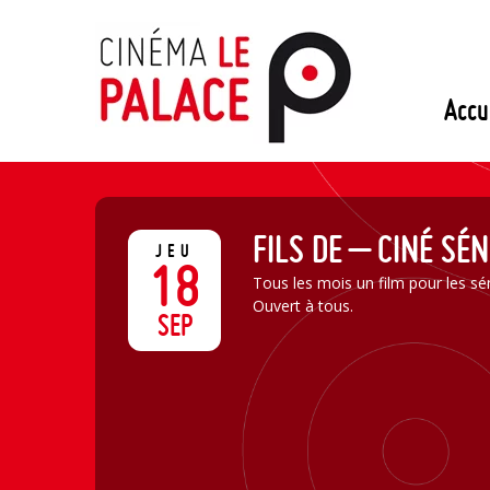
Passer
au
contenu
Accu
FILS DE – CINÉ SÉ
JEU
18
Tous les mois un film pour les sén
Ouvert à tous.
SEP