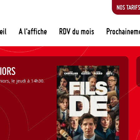
NOS TARIF
eil
A l’affiche
RDV du mois
Prochainem
NIORS
iors, le jeudi à 14h30.