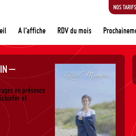
NOS TARIF
eil
A l’affiche
RDV du mois
Prochainem
IN –
rages en présence
Schiefer et