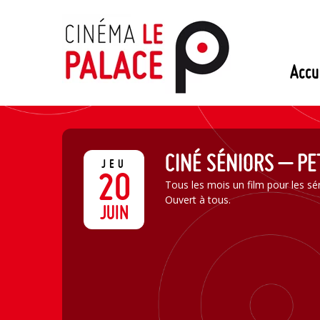
Passer
au
contenu
Accu
CINÉ SÉNIORS – PE
JEU
20
Tous les mois un film pour les sén
Ouvert à tous.
JUIN