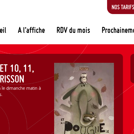
NOS TARIF
eil
A l’affiche
RDV du mois
Prochainem
ET 10, 11,
RISSON
n le dimanche matin à
s.