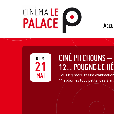
Passer
au
contenu
Accu
CINÉ PITCHOUNS – 
DIM
21
12… POUGNE LE HÉ
MAI
Tous les mois un film d'animatio
11h pour les tout-petits, dès 2 an