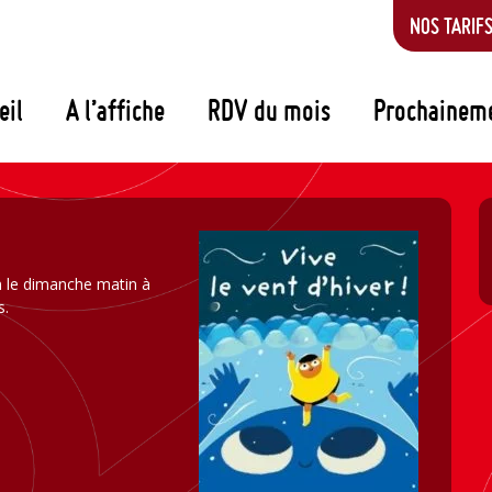
NOS TARIF
eil
A l’affiche
RDV du mois
Prochainem
n le dimanche matin à
s.