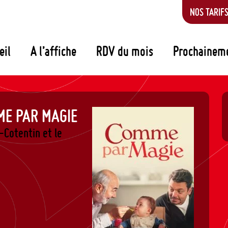
NOS TARIF
eil
A l’affiche
RDV du mois
Prochainem
ME PAR MAGIE
-Cotentin et le