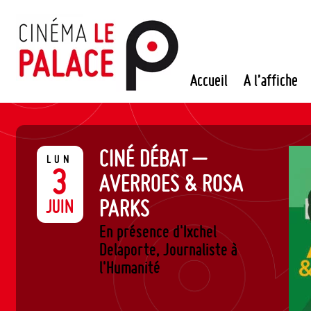
Passer
au
contenu
Accueil
A l’affiche
CINÉ DÉBAT –
LUN
3
AVERROES & ROSA
PARKS
JUIN
En présence d'Ixchel
Delaporte, Journaliste à
l'Humanité