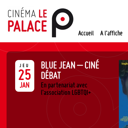
Passer
au
contenu
Accueil
A l’affiche
BLUE JEAN – CINÉ
JEU
25
DÉBAT
JAN
En partenariat avec
l'association LGBTQI+