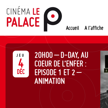
Passer
au
contenu
Accueil
A l’affiche
20H00 – D-DAY, AU
JEU
4
COEUR DE L’ENFER :
EPISODE 1 ET 2 –
DÉC
ANIMATION