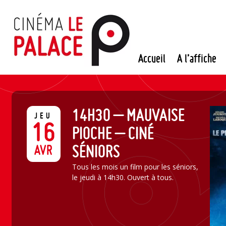
Passer
au
contenu
Accueil
A l’affiche
14H30 – MAUVAISE
JEU
16
PIOCHE – CINÉ
SÉNIORS
AVR
Tous les mois un film pour les séniors,
le jeudi à 14h30. Ouvert à tous.