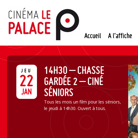
Passer
au
contenu
Accueil
A l’affiche
14H30 – CHASSE
JEU
22
GARDÉE 2 – CINÉ
SÉNIORS
JAN
Tous les mois un film pour les séniors,
le jeudi à 14h30. Ouvert à tous.