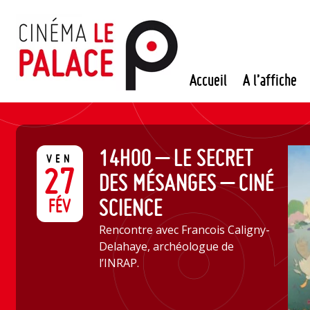
Passer
au
contenu
Accueil
A l’affiche
14H00 – LE SECRET
VEN
27
DES MÉSANGES – CINÉ
SCIENCE
FÉV
Rencontre avec Francois Caligny-
Delahaye, archéologue de
l’INRAP.