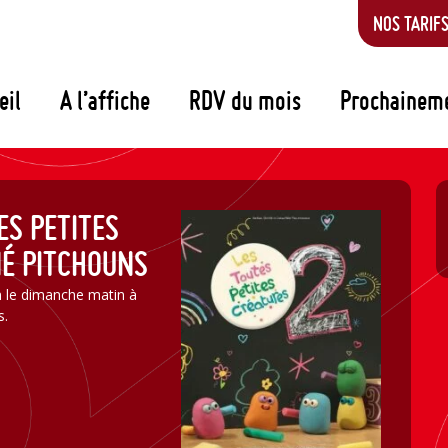
NOS TARIF
eil
A l’affiche
RDV du mois
Prochainem
ES PETITES
NÉ PITCHOUNS
n le dimanche matin à
s.