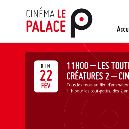
Passer
au
contenu
Accu
11H00 – LES TOUT
DIM
22
CRÉATURES 2 – CI
FÉV
Tous les mois un film d'animatio
11h pour les tout-petits, dès 2 an