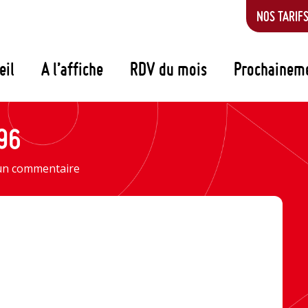
NOS TARIF
eil
A l’affiche
RDV du mois
Prochainem
96
 un commentaire