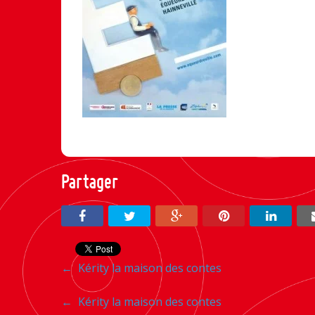
Partager
Navigation
←
Kérity la maison des contes
entre
Navigation
←
Kérity la maison des contes