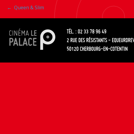
entre
Navigation
←
Queen & Slim
les
entre
articles
TÉL. : 02 33 78 96 49
les
2 RUE DES RÉSISTANTS - EQUEURDRE
articles
50120 CHERBOURG-EN-COTENTIN