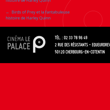
histoire de Harley Quinn
entre
Navigation
←
Birds of Prey et la fantabuleuse
les
histoire de Harley Quinn
entre
articles
les
TÉL. : 02 33 78 96 49
articles
2 RUE DES RÉSISTANTS - EQUEURDRE
50120 CHERBOURG-EN-COTENTIN