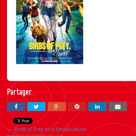
Partager
Navigation
←
Birds of Prey et la fantabuleuse