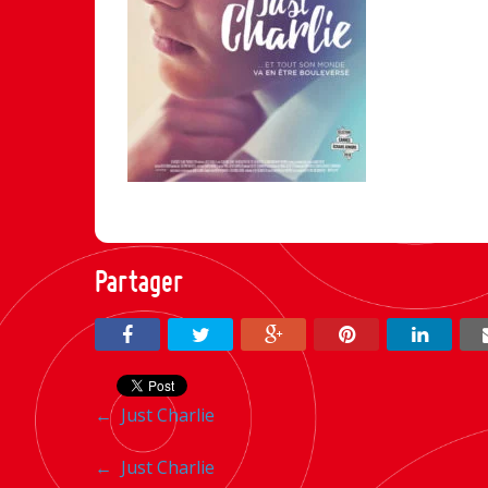
Partager
Navigation
←
Just Charlie
entre
Navigation
←
Just Charlie