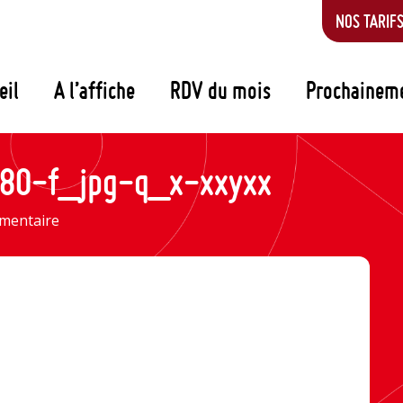
NOS TARIF
eil
A l’affiche
RDV du mois
Prochainem
80-f_jpg-q_x-xxyxx
mmentaire