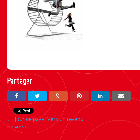
Partager
Navigation
←
Jour de paye ! Vers un revenu
universel
entre