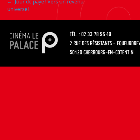
Navigation
←
Jour de paye ! Vers un revenu
les
universel
entre
articles
les
TÉL. : 02 33 78 96 49
articles
2 RUE DES RÉSISTANTS - EQUEURDRE
50120 CHERBOURG-EN-COTENTIN