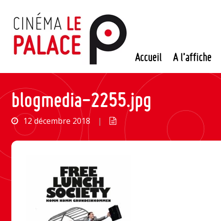
Passer
au
contenu
Accueil
A l’affiche
blogmedia-2255.jpg
12 décembre 2018
|