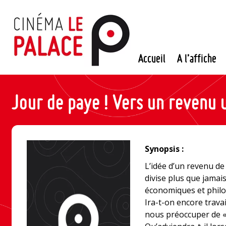
Passer
au
contenu
Accueil
A l’affiche
Jour de paye ! Vers un revenu 
Synopsis :
L’idée d’un revenu de
divise plus que jamais
économiques et philo
Ira-t-on encore trava
nous préoccuper de « 