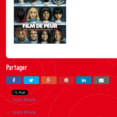
Partager
Navigation
←
Scary Movie
entre
Navigation
←
Scary Movie