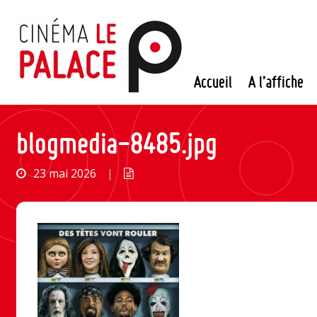
Passer
au
contenu
Accueil
A l’affiche
blogmedia-8485.jpg
23 mai 2026
|