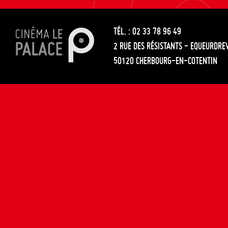
les
entre
articles
TÉL. : 02 33 78 96 49
les
2 RUE DES RÉSISTANTS - EQUEURDRE
articles
50120 CHERBOURG-EN-COTENTIN