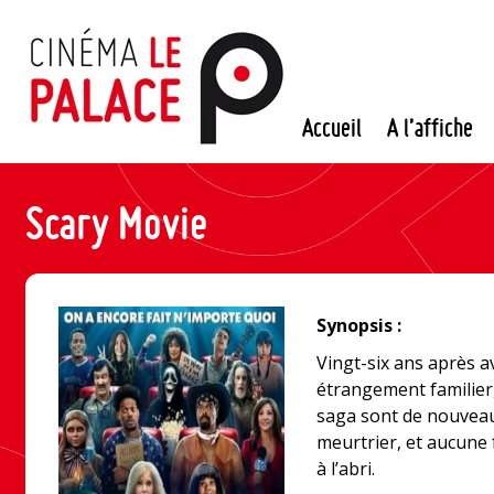
Passer
au
contenu
Accueil
A l’affiche
Scary Movie
Synopsis :
Vingt-six ans après 
étrangement familier
saga sont de nouveau
meurtrier, et aucune 
à l’abri.