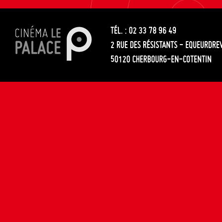
les
entre
articles
TÉL. : 02 33 78 96 49
les
2 RUE DES RÉSISTANTS - EQUEURDRE
articles
50120 CHERBOURG-EN-COTENTIN