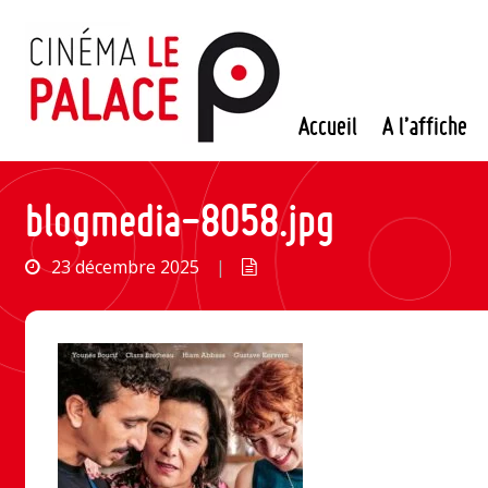
Passer
au
contenu
Accueil
A l’affiche
blogmedia-8058.jpg
23 décembre 2025
|