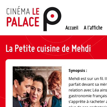
Passer
au
contenu
Accueil
A l’affiche
La Petite cuisine de Mehdi
Synopsis :
Mehdi est sur un fil. Il
parfait devant sa mèr
relation avec Léa ain
gastronomie française.
s’apprête à racheter a