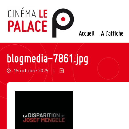
Passer
au
contenu
Accueil
A l’affiche
blogmedia-7861.jpg
15 octobre 2025
|