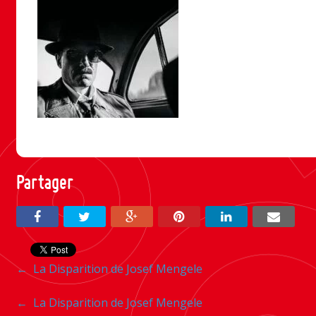
Partager
Navigation
←
La Disparition de Josef Mengele
entre
Navigation
←
La Disparition de Josef Mengele