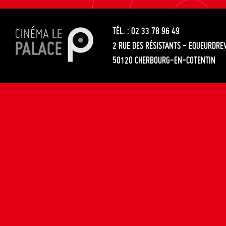
les
entre
articles
TÉL. : 02 33 78 96 49
les
2 RUE DES RÉSISTANTS - EQUEURDRE
articles
50120 CHERBOURG-EN-COTENTIN