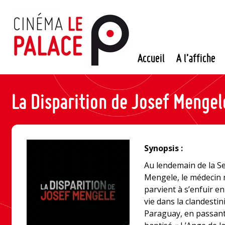
Passer
au
contenu
Accueil
A l’affiche
La Disparition de Josef Mengel
Synopsis :
Au lendemain de la S
Mengele, le médecin 
parvient à s’enfuir e
vie dans la clandesti
Paraguay, en passant p