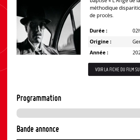
baptisé « L’Ange de l
méthodique dispariti
de procès.
Durée :
02
Origine :
Ge
Année :
20
VOIR LA FICHE DU FILM SU
Programmation
Bande annonce