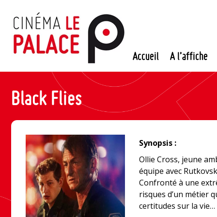
Passer
au
contenu
Accueil
A l’affiche
Black Flies
Synopsis :
Ollie Cross, jeune am
équipe avec Rutkovsk
Confronté à une extrê
risques d’un métier q
certitudes sur la vie… 