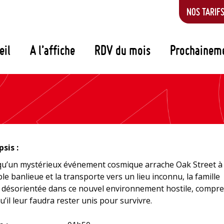
NOS TARIF
eil
A l’affiche
RDV du mois
Prochainem
sis :
qu’un mystérieux événement cosmique arrache Oak Street à
ble banlieue et la transporte vers un lieu inconnu, la famille
, désorientée dans ce nouvel environnement hostile, compr
qu’il leur faudra rester unis pour survivre.