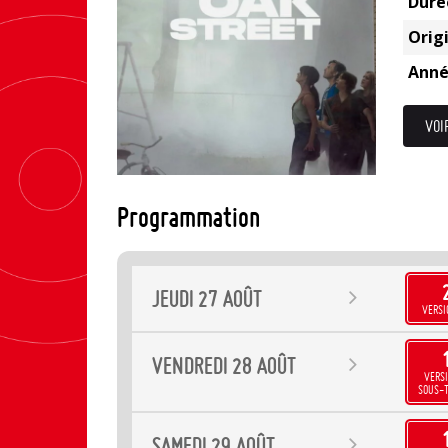
Duré
Origi
Anné
VOI
Programmation
JEUDI
27
AOÛT
VERSI
VENDREDI
28
AOÛT
VERSI
SOUS-T
SAMEDI
29
AOÛT