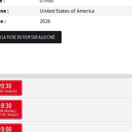
e :
01h50
ne :
United States of America
e :
2026
R LA FICHE DU FILM SUR ALLO CINÉ
20:30
ON FRANÇAISE
18:30
ON ORIGINALE
ITRÉ FRANÇAIS
19:00