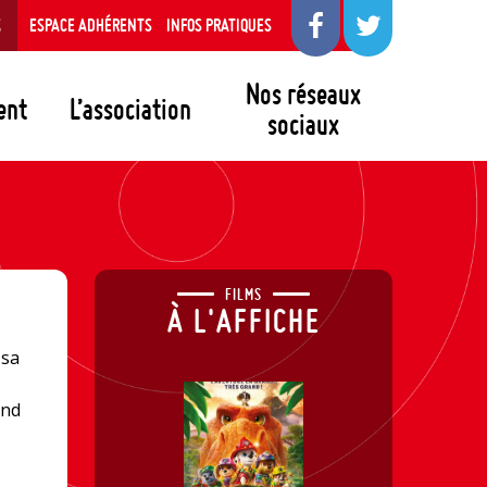
S
ESPACE ADHÉRENTS
INFOS PRATIQUES
Nos réseaux
ent
L’association
sociaux
FILMS
À L'AFFICHE
 sa
end