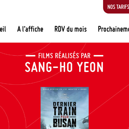
NOS TARIF
eil
A l’affiche
RDV du mois
Prochainem
FILMS RÉALISÉS PAR
SANG-HO YEON