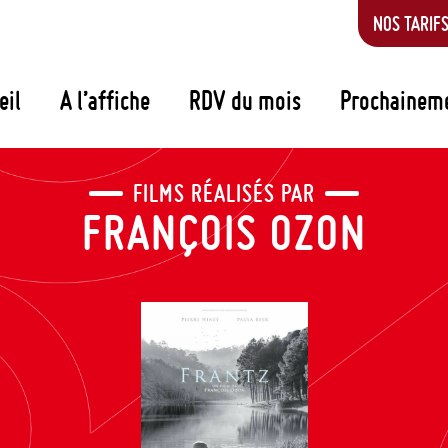
NOS TARIF
eil
A l’affiche
RDV du mois
Prochainem
FILMS RÉALISÉS PAR
FRANÇOIS OZON