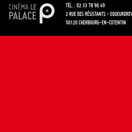
TÉL. : 02 33 78 96 49
2 RUE DES RÉSISTANTS - EQUEURDRE
50120 CHERBOURG-EN-COTENTIN