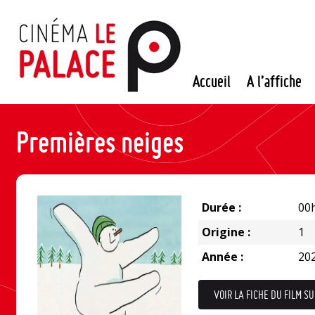
Passer
au
contenu
Accueil
A l’affiche
Premières neiges
Durée :
00
Origine :
1
Année :
20
VOIR LA FICHE DU FILM SU