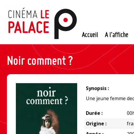
Passer
au
contenu
Accueil
A l’affiche
Noir comment ?
Synopsis :
Une jeune femme deco
Durée :
00
Origine :
fr