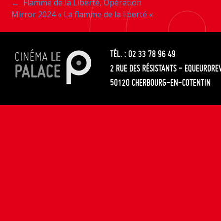
Navigation
←
Flamme de la Liberté, Opération
les
Mirror 2024 « La flamme de la liberté «
entre
articles
les
TÉL. : 02 33 78 96 49
articles
2 RUE DES RÉSISTANTS - EQUEURDRE
50120 CHERBOURG-EN-COTENTIN