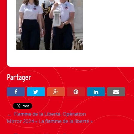
Partager
Navigation
←
Flamme de la Liberté, Opération
Mirror 2024 « La flamme de la liberté «
entre