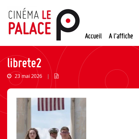
Passer
au
contenu
Accueil
A l’affiche
librete2
23 mai 2026
|