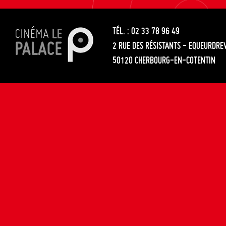
les
entre
articles
TÉL. : 02 33 78 96 49
les
2 RUE DES RÉSISTANTS - EQUEURDRE
articles
50120 CHERBOURG-EN-COTENTIN