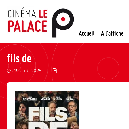
Passer
au
contenu
Accueil
A l’affiche
fils de
19 août 2025
|