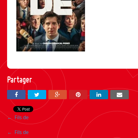
Partager
Navigation
←
Fils de
entre
Navigation
←
Fils de