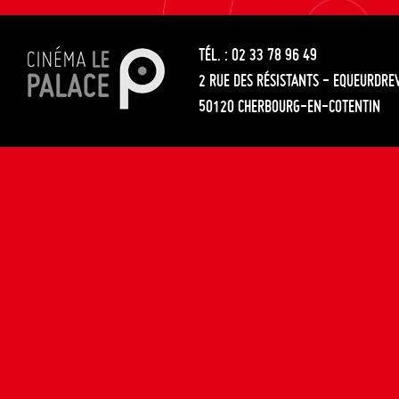
les
entre
articles
TÉL. : 02 33 78 96 49
les
2 RUE DES RÉSISTANTS - EQUEURDRE
articles
50120 CHERBOURG-EN-COTENTIN