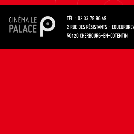
les
entre
articles
TÉL. : 02 33 78 96 49
les
2 RUE DES RÉSISTANTS - EQUEURDRE
articles
50120 CHERBOURG-EN-COTENTIN