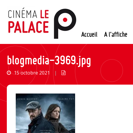
Passer
au
contenu
Accueil
A l’affiche
blogmedia-3969.jpg
15 octobre 2021
|