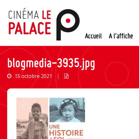
Passer
au
contenu
Accueil
A l’affiche
blogmedia-3935.jpg
15 octobre 2021
|